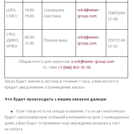
ЦФО,
10:00-
Скворцова
ork4@winer-
7(987)930-
СЗФО
19:00
Светлана
group.com
22-06
СФО,
06:00-
ork6@winer-
ДВФО,
Попова Анна
7(917)146-
15:00
group.com
УРФО
32-63
Общая почта для запросов:
o.ork@winer-group.com
1С: CRM
+7 (846) 953-75-76
Заказ будет внесен в систему в течение 1 часа, а Вам на почту
придет уведомление о размещении заказа.
Что будет происходить с вашим заказом дальше
:
Если товар есть на складе в наличии, то он автоматически
будет зарезервирован за Вашей компанией на срок 5 календарных
дней, а Вам будет отправлено подтверждение резерва и счет
на оплату.