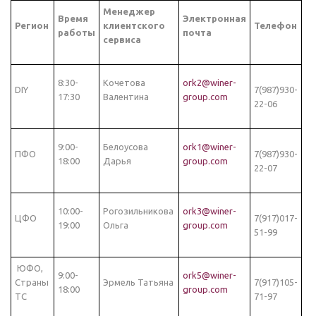
Менеджер
Время
Электронная
Регион
клиентского
Телефон
работы
почта
сервиса
8:30-
Кочетова
ork2@winer-
DIY
7(987)930-
17:30
Валентина
group.com
22-06
9:00-
Белоусова
ork1@winer-
ПФО
7(987)930-
18:00
Дарья
group.com
22-07
10:00-
Рогозильникова
ork3@winer-
ЦФО
7(917)017-
19:00
Ольга
group.com
51-99
ЮФО,
9:00-
ork5@winer-
Страны
Эрмель Татьяна
7(917)105-
18:00
group.com
ТС
71-97