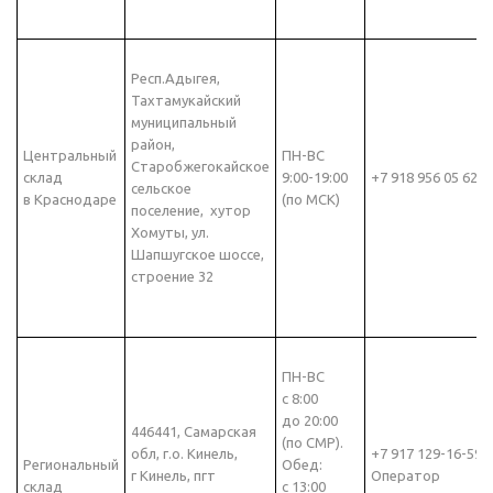
Респ.Адыгея,
Тахтамукайский
муниципальный
район,
Центральный
ПН-ВС
Старобжегокайское
склад
9:00-19:00
+7 918 956 05 62
сельское
в Краснодаре
(по МСК)
поселение, хутор
Хомуты, ул.
Шапшугское шоссе,
строение 32
ПН-ВС
с 8:00
до 20:00
446441, Самарская
(по СМР).
обл, г.о. Кинель,
+7 917 129-16-59
Региональный
Обед:
г Кинель, пгт
Оператор
склад
с 13:00