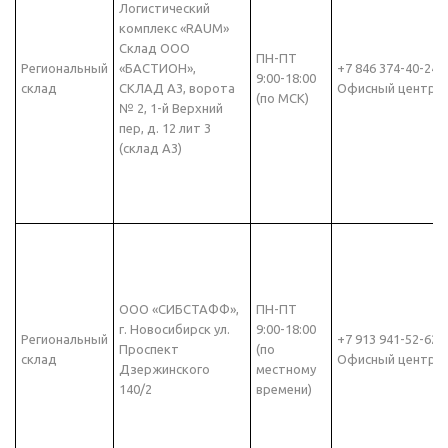
Логистический
комплекс «RAUM»
Склад ООО
ПН-ПТ
Региональный
«БАСТИОН»,
+7 846 374-40-24
9:00-18:00
склад
СКЛАД А3, ворота
Офисный центр
(по МСК)
№ 2, 1-й Верхний
пер, д. 12 лит 3
(склад А3)
ООО «СИБСТАФФ»,
ПН-ПТ
г. Новосибирск ул.
9:00-18:00
Региональный
+7 913 941-52-62
Проспект
(по
склад
Офисный центр
Дзержинского
местному
140/2
времени)