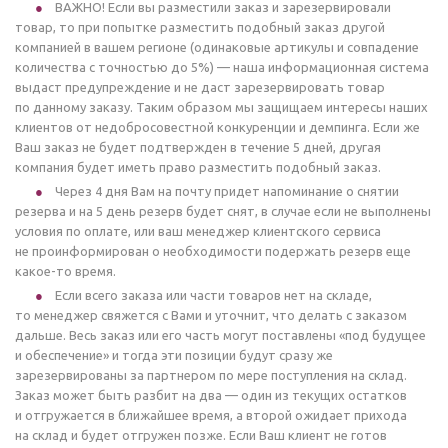
ВАЖНО! Если вы разместили заказ и зарезервировали
товар, то при попытке разместить подобный заказ другой
компанией в вашем регионе (одинаковые артикулы и совпадение
количества с точностью до 5%) — наша информационная система
выдаст предупреждение и не даст зарезервировать товар
по данному заказу. Таким образом мы защищаем интересы наших
клиентов от недобросовестной конкуренции и демпинга. Если же
Ваш заказ не будет подтвержден в течение 5 дней, другая
компания будет иметь право разместить подобный заказ.
Через 4 дня Вам на почту придет напоминание о снятии
резерва и на 5 день резерв будет снят, в случае если не выполнены
условия по оплате, или ваш менеджер клиентского сервиса
не проинформирован о необходимости подержать резерв еще
какое-то время.
Если всего заказа или части товаров нет на складе,
то менеджер свяжется с Вами и уточнит, что делать с заказом
дальше. Весь заказ или его часть могут поставлены «под будущее
и обеспечение» и тогда эти позиции будут сразу же
зарезервированы за партнером по мере поступления на склад.
Заказ может быть разбит на два — один из текущих остатков
и отгружается в ближайшее время, а второй ожидает прихода
на склад и будет отгружен позже. Если Ваш клиент не готов