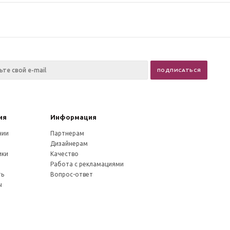
ия
Информация
нии
Партнерам
Дизайнерам
ики
Качество
и
Работа с рекламациями
ть
Вопрос-ответ
ы