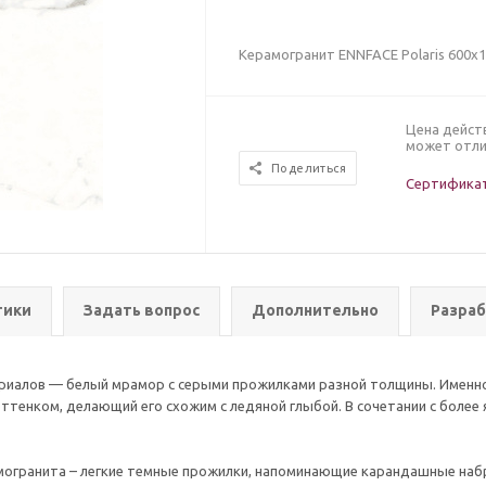
Керамогранит ENNFACE Polaris 600х
Цена дейст
может отли
Поделиться
Сертификат
тики
Задать вопрос
Дополнительно
Разраб
ериалов — белый мрамор с серыми прожилками разной толщины. Именно
ттенком, делающий его схожим с ледяной глыбой. В сочетании с более 
огранита – легкие темные прожилки, напоминающие карандашные наброс