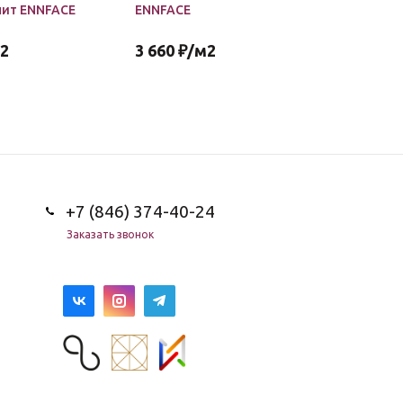
нит ENNFACE
ENNFACE
керамогр
2
3 660
₽
/м2
3 660
₽
+7 (846) 374-40-24
Заказать звонок