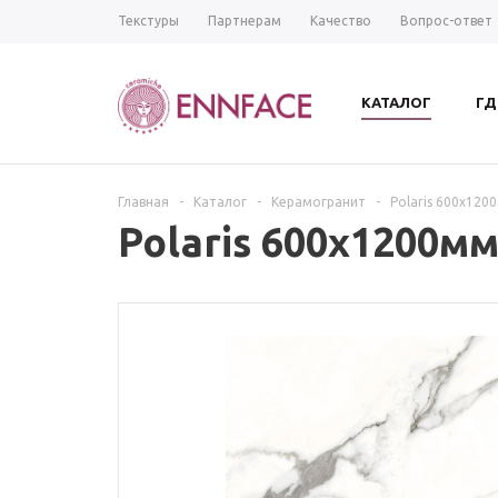
Текстуры
Партнерам
Качество
Вопрос-ответ
КАТАЛОГ
ГД
Главная
-
Каталог
-
Керамогранит
-
Polaris 600х120
Polaris 600х1200м