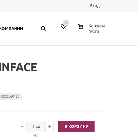
к
Вход
0
0
Корзина
 КОМПАНИИ
пуста
ENNFACE
002GL60120
В КОРЗИНУ
м2