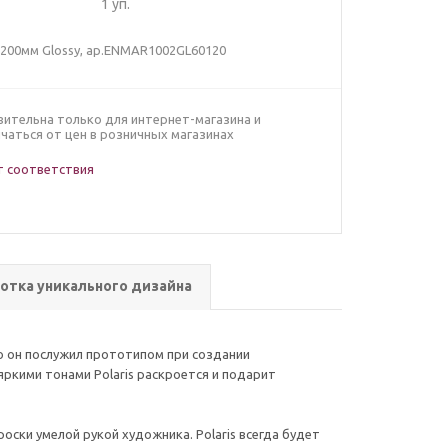
1
уп.
1200мм Glossy, ар.ENMAR1002GL60120
вительна только для интернет-магазина и
чаться от цен в розничных магазинах
 соответствия
отка уникального дизайна
 он послужил прототипом при создании
яркими тонами Polaris раскроется и подарит
ки умелой рукой художника. Polaris всегда будет