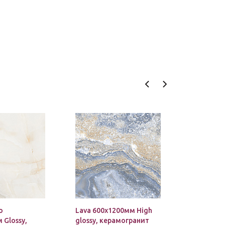
o
Lava 600х1200мм High
Isla Gran
 Glossy,
glossy, керамогранит
High gloss