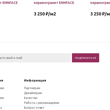
т ENNFACE
керамогранит ENNFACE
керамогра
3 250
₽
/м2
3 250
₽
/м
ия
Информация
нии
Партнерам
Дизайнерам
ики
Качество
и
Работа с рекламациями
ть
Вопрос-ответ