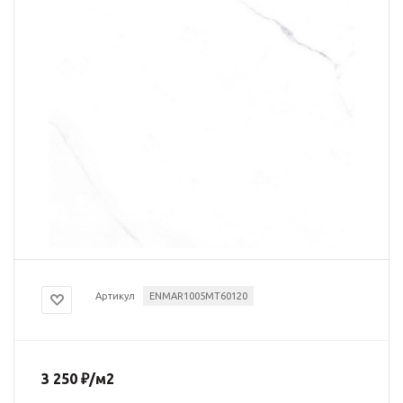
Артикул
ENMAR1005MT60120
3 250
₽
/м2