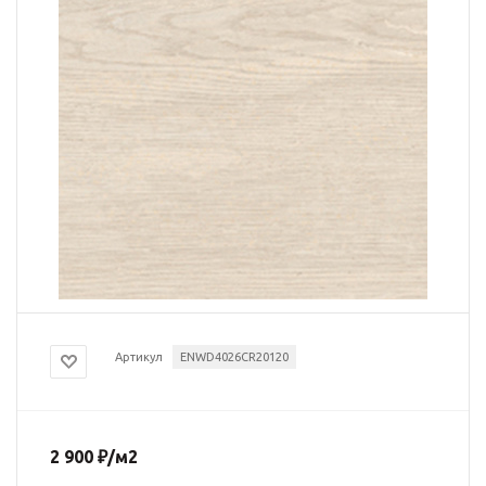
Артикул
ENWD4026CR20120
2 900
₽
/м2