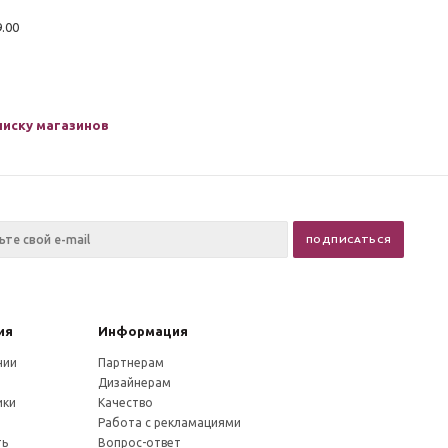
9.00
писку магазинов
ия
Информация
нии
Партнерам
Дизайнерам
ики
Качество
и
Работа с рекламациями
ть
Вопрос-ответ