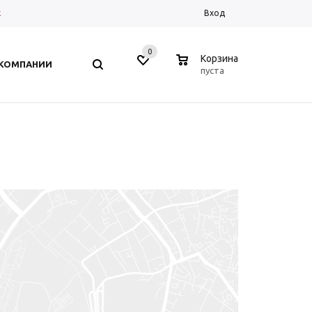
к
Вход
0
0
Корзина
 КОМПАНИИ
пуста