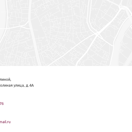
линой,
олиная улица, д.4А
76
ail.ru