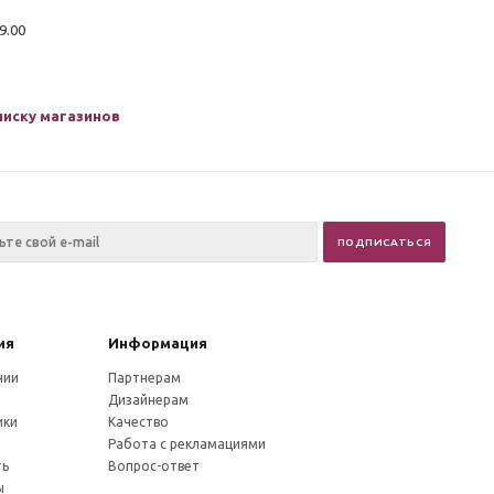
19.00
писку магазинов
ия
Информация
нии
Партнерам
Дизайнерам
ики
Качество
и
Работа с рекламациями
ть
Вопрос-ответ
ы