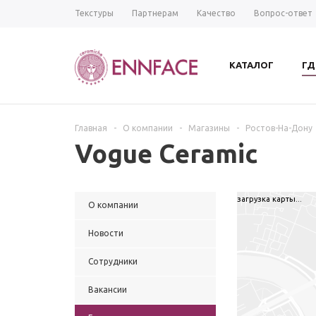
Текстуры
Партнерам
Качество
Вопрос-ответ
КАТАЛОГ
ГД
Главная
-
О компании
-
Магазины
-
Ростов-На-Дону
Vogue Ceramic
загрузка карты...
О компании
Новости
Сотрудники
Вакансии