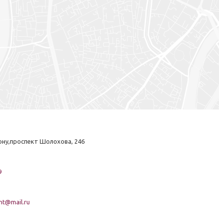
ону,проспект Шолохова, 246
9
t@mail.ru