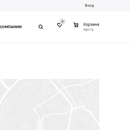
к
Вход
0
0
Корзина
 КОМПАНИИ
пуста