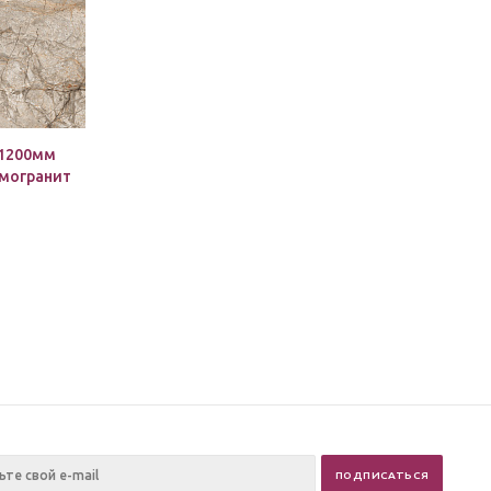
х1200мм
амогранит