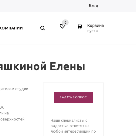
к
Вход
0
0
Корзина
 КОМПАНИИ
пуста
бяшкиной Елены
дителем студии
ЗАДАТЬ ВОПРОС
а,
ли на
поверхностей
Наши специалисты с
радостью ответят на
любой интересующий по