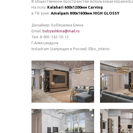
В общественном пространстве использован керамогра
На полу:
Kalahari 600х1200мм Carving
в ТВ зоне:
Amalgam 800х1600мм HIGH GLOSSY
Дизайнер: Бобяшкина Елена
Email:
bobyashkina@mail.ru
Тел: 8-905-142-10-13
Г.Александров
Instadram (запрещен в России): Elbo_interio