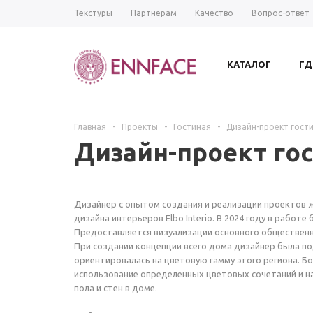
Текстуры
Партнерам
Качество
Вопрос-ответ
КАТАЛОГ
ГД
Главная
-
Проекты
-
Гостиная
-
Дизайн-проект гост
Дизайн-проект го
Дизайнер с опытом создания и реализации проектов 
дизайна интерьеров Elbo Interio. В 2024 году в работ
Предоставляется визуализации основного общественно
При создании концепции всего дома дизайнер была по
ориентировалась на цветовую гамму этого региона. Б
использование определенных цветовых сочетаний и н
пола и стен в доме.