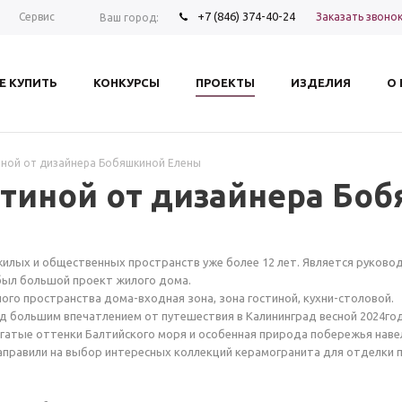
+7 (846) 374-40-24
Заказать звоно
Сервис
Ваш город:
Е КУПИТЬ
КОНКУРСЫ
ПРОЕКТЫ
ИЗДЕЛИЯ
О
иной от дизайнера Бобяшкиной Елены
стиной от дизайнера Бо
жилых и общественных пространств уже более 12 лет. Является руково
е был большой проект жилого дома.
го пространства дома-входная зона, зона гостиной, кухни-столовой.
д большим впечатлением от путешествия в Калининград весной 2024год
огатые оттенки Балтийского моря и особенная природа побережья наве
аправили на выбор интересных коллекций керамогранита для отделки 