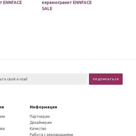
т ENNFACE
керамогранит ENNFACE
SALE
ия
Информация
нии
Партнерам
Дизайнерам
ики
Качество
и
Работа с рекламациями