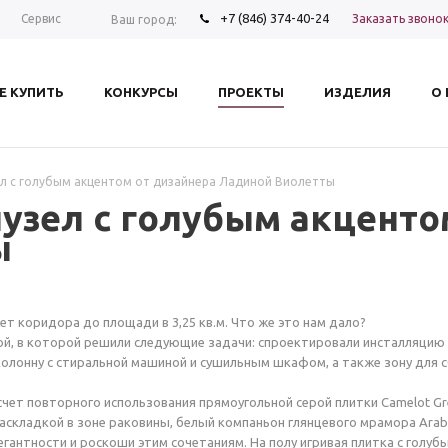
+7 (846) 374-40-24
Заказать звоно
Сервис
Ваш город:
Е КУПИТЬ
КОНКУРСЫ
ПРОЕКТЫ
ИЗДЕЛИЯ
О
ел с голубым акцентом от дизайнера Ладиной Виолетты
узел с голубым акценто
ы
чет коридора до площади в 3,25 кв.м. Что же это нам дало?
ой, в которой решили следующие задачи: спроектировали инсталляцию
колонну с стиральной машиной и сушильным шкафом, а также зону для 
счет повторного использования прямоугольной серой плитки Camelot Gr
раскладкой в зоне раковины, белый компаньон глянцевого мрамора Arab
гантности и роскоши этим сочетаниям. На полу игривая плитка с голу