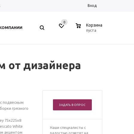
к
Вход
0
0
Корзина
 КОМПАНИИ
пуста
м от дизайнера
 с подвесным
ЗАДАТЬ ВОПРОС
сборки грязного
ey 75х225х8
escato White
Наши специалисты с
бым акцентом
радостью ответят на