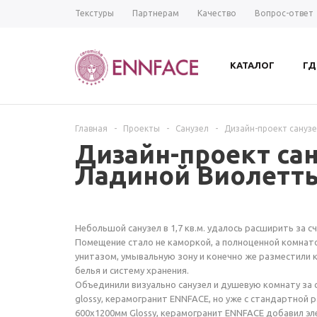
Текстуры
Партнерам
Качество
Вопрос-ответ
КАТАЛОГ
ГД
Главная
-
Проекты
-
Санузел
-
Дизайн-проект сануз
Дизайн-проект сан
Ладиной Виолетт
Небольшой санузел в 1,7 кв.м. удалось расширить за с
Помещение стало не каморкой, а полноценной комнат
унитазом, умывальную зону и конечно же разместили 
белья и систему хранения.
Объединили визуально санузел и душевую комнату за 
glossy, керамогранит ENNFACE, но уже с стандартной 
600х1200мм Glossy, керамогранит ENNFACE добавил эле