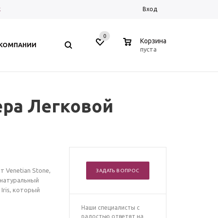
к
Вход
0
0
Корзина
 КОМПАНИИ
пуста
ера Легковой
 Venetian Stone,
ЗАДАТЬ ВОПРОС
 натуральный
Iris, который
Наши специалисты с
радостью ответят на