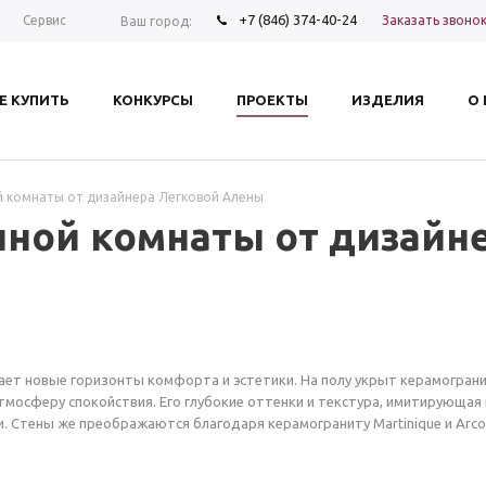
+7 (846) 374-40-24
Заказать звоно
Сервис
Ваш город:
Е КУПИТЬ
КОНКУРСЫ
ПРОЕКТЫ
ИЗДЕЛИЯ
О
й комнаты от дизайнера Легковой Алены
нной комнаты от дизайн
т новые горизонты комфорта и эстетики. На полу укрыт керамогранит
тмосферу спокойствия. Его глубокие оттенки и текстура, имитирующая
. Стены же преображаются благодаря керамограниту Martinique и Arco 